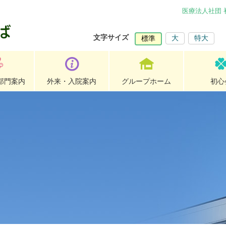
医療法人社団
文字サイズ
大
特大
標準
部門案内
外来・入院案内
グループホーム
初心