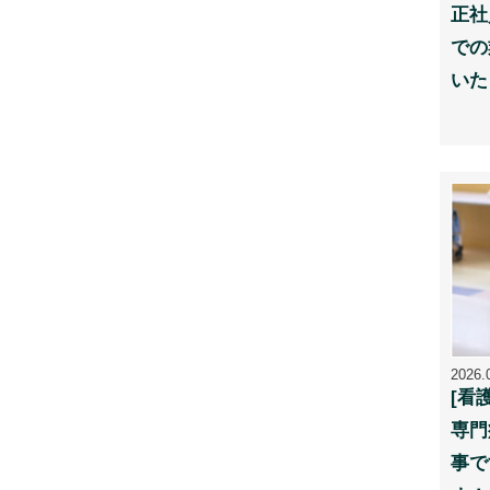
正社
での
いた
2026.
[看
専門
事で