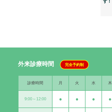
す！
外来診療時間
完全予約制
診療時間
月
火
水
木
●
●
●
●
9:00～12:00