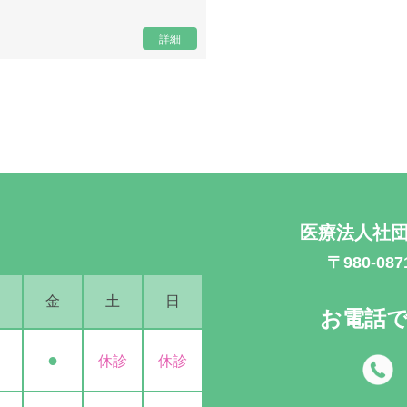
詳細
医療法人社団
〒980-0
金
土
日
お電話
●
休診
休診