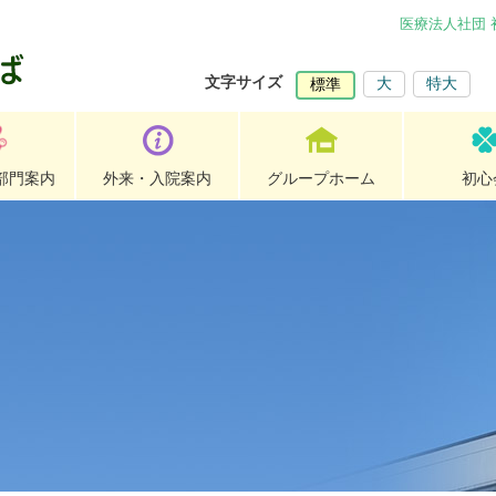
医療法人社団
文字サイズ
大
特大
標準
部門案内
外来・入院案内
グループホーム
初心