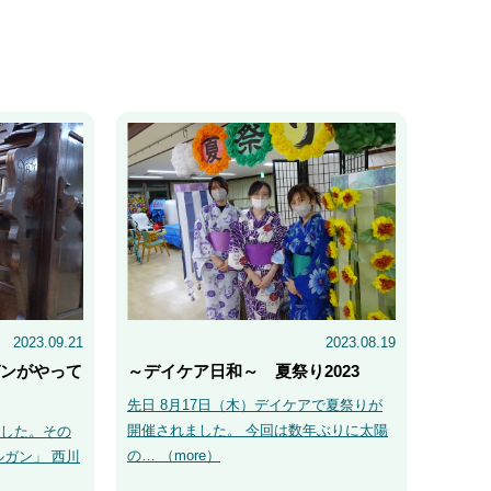
2023.09.21
2023.08.19
ガンがやって
～デイケア日和～ 夏祭り2023
先日 8月17日（木）デイケアで夏祭りが
開催されました。 今回は数年ぶりに太陽
した。その
の… （
more
）
ルガン」 西川