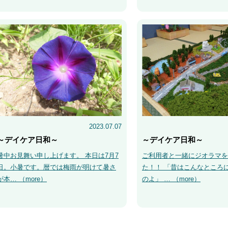
2023.07.07
～デイケア日和～
～デイケア日和～
暑中お見舞い申し上げます。 本日は7月7
ご利用者と一緒にジオラマを
日。小暑です。暦では梅雨が明けて暑さ
た！！ 「昔はこんなところ
が本… （
more
）
のよ」 … （
more
）