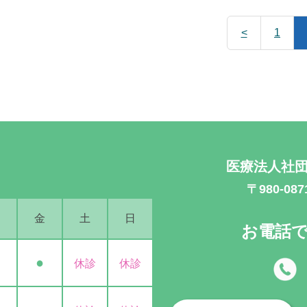
<
1
医療法人社団
〒980-0
金
土
日
お電話
●
休診
休診