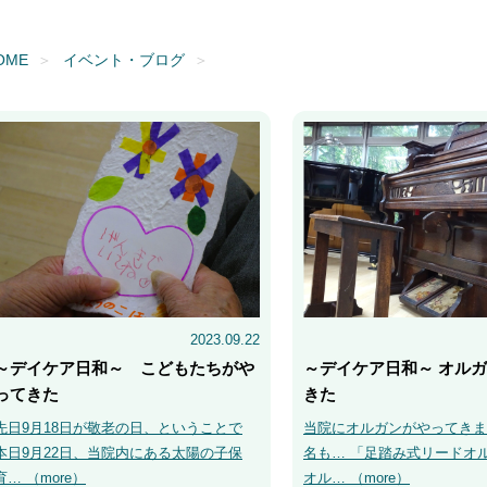
OME
イベント・ブログ
2023.09.22
～デイケア日和～ こどもたちがや
～デイケア日和～ オル
ってきた
きた
先日9月18日が敬老の日、ということで
当院にオルガンがやってきま
本日9月22日、当院内にある太陽の子保
名も… 「足踏み式リードオ
育… （
more
）
オル… （
more
）