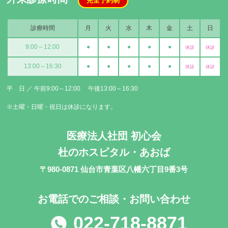
完全予約制
診療時間
月
火
水
木
金
土
日
9:00～12:00
●
●
●
●
●
休診
休診
13:00～16:30
●
●
●
●
●
休診
休診
平 日 ／ 午前9:00～12:00 午後13:00～16:30
※土曜・日曜・祝日は休診になります。
医療法人社団 初心会
杜のホスピタル・あおば
〒980-0871 仙台市青葉区八幡六丁目9番3号
お電話でのご相談・お問い合わせ
022-718-8871